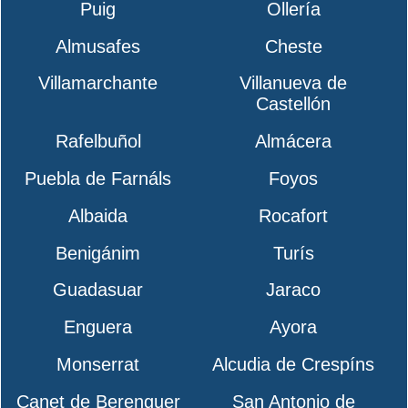
Puig
Ollería
Almusafes
Cheste
Villamarchante
Villanueva de
Castellón
Rafelbuñol
Almácera
Puebla de Farnáls
Foyos
Albaida
Rocafort
Benigánim
Turís
Guadasuar
Jaraco
Enguera
Ayora
Monserrat
Alcudia de Crespíns
Canet de Berenguer
San Antonio de