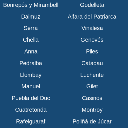
Bonrepós y Mirambell
Godelleta
Daimuz
Alfara del Patriarca
Serra
Vinalesa
Chella
Genovés
Anna
Piles
Pedralba
Catadau
Llombay
Luchente
Manuel
Gilet
Puebla del Duc
Casinos
Cuatretonda
Montroy
Rafelguaraf
Poliñá de Júcar