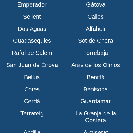
Emperador
Gátova
Sellent
Calles
Dos Aguas
Alfahuir
Guadasequies
Sot de Chera
Ráfol de Salem
Torrebaja
San Juan de Énova
Aras de los Olmos
Bellús
Beniflá
Cotes
Benisoda
Cerdá
Guardamar
Terrateig
La Granja de la
Costera
Andilla
Almiserat