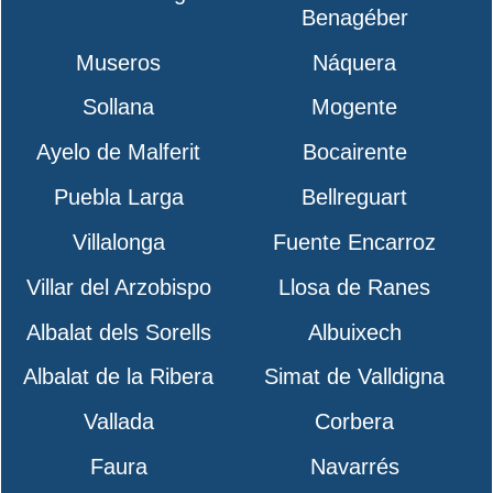
Benagéber
Museros
Náquera
Sollana
Mogente
Ayelo de Malferit
Bocairente
Puebla Larga
Bellreguart
Villalonga
Fuente Encarroz
Villar del Arzobispo
Llosa de Ranes
Albalat dels Sorells
Albuixech
Albalat de la Ribera
Simat de Valldigna
Vallada
Corbera
Faura
Navarrés