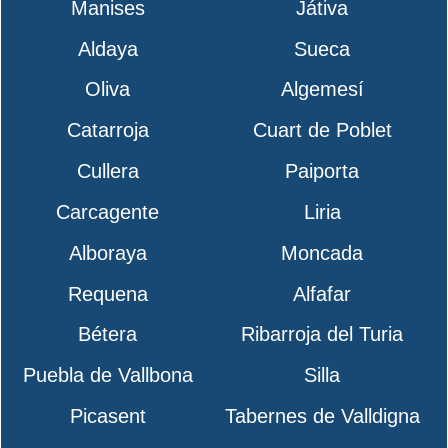
Manises
Játiva
Aldaya
Sueca
Oliva
Algemesí
Catarroja
Cuart de Poblet
Cullera
Paiporta
Carcagente
Liria
Alboraya
Moncada
Requena
Alfafar
Bétera
Ribarroja del Turia
Puebla de Vallbona
Silla
Picasent
Tabernes de Valldigna