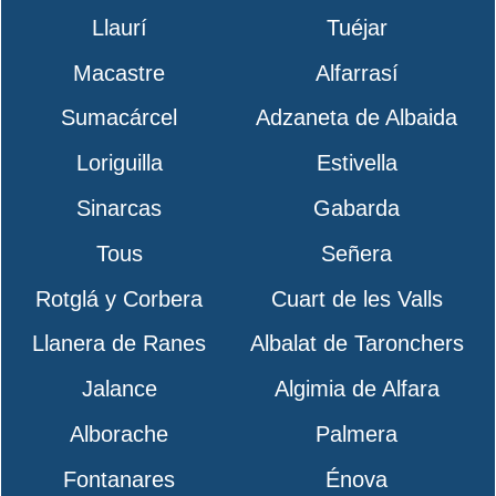
Llaurí
Tuéjar
Macastre
Alfarrasí
Sumacárcel
Adzaneta de Albaida
Loriguilla
Estivella
Sinarcas
Gabarda
Tous
Señera
Rotglá y Corbera
Cuart de les Valls
Llanera de Ranes
Albalat de Taronchers
Jalance
Algimia de Alfara
Alborache
Palmera
Fontanares
Énova