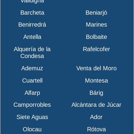
Valldigna
Barcheta
Beniarjó
Benirredrá
Marines
Antella
Bolbaite
Alquería de la
Rafelcofer
Condesa
Ademuz
Venta del Moro
Cuartell
Montesa
Alfarp
Bárig
Camporrobles
Alcántara de Júcar
Siete Aguas
Ador
Olocau
Rótova