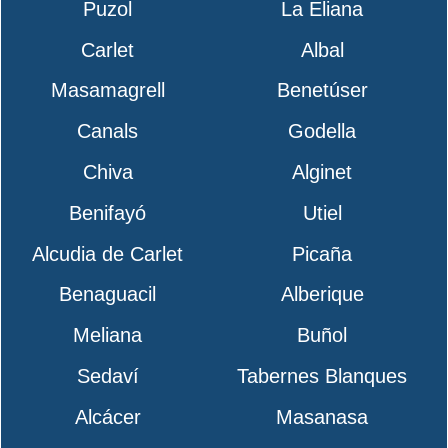
Puzol
La Eliana
Carlet
Albal
Masamagrell
Benetúser
Canals
Godella
Chiva
Alginet
Benifayó
Utiel
Alcudia de Carlet
Picaña
Benaguacil
Alberique
Meliana
Buñol
Sedaví
Tabernes Blanques
Alcácer
Masanasa