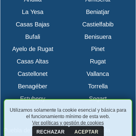
La Yesa
Beniatjar
Casas Bajas
Castielfabib
Bufali
Benisuera
Ayelo de Rugat
Pinet
Casas Altas
Rugat
Castellonet
Vallanca
Benagéber
Torrella
Estubeny
Segart
Utilizamos solamente la cookie esencial y básica para
Vallés
Lugar Nuevo de la
el funcionamiento mínimo de esta web.
Corona
Ver políticas y gestión de cookies
Puebla de San Miguel
Carrícola
RECHAZAR
ACEPTAR