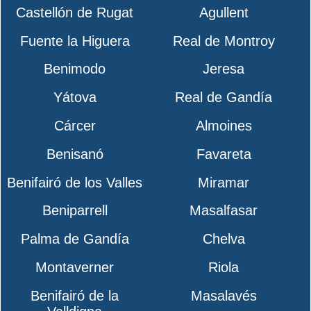
Castellón de Rugat
Agullent
Fuente la Higuera
Real de Montroy
Benimodo
Jeresa
Yátova
Real de Gandía
Cárcer
Almoines
Benisanó
Favareta
Benifairó de los Valles
Miramar
Beniparrell
Masalfasar
Palma de Gandía
Chelva
Montaverner
Riola
Benifairó de la
Masalavés