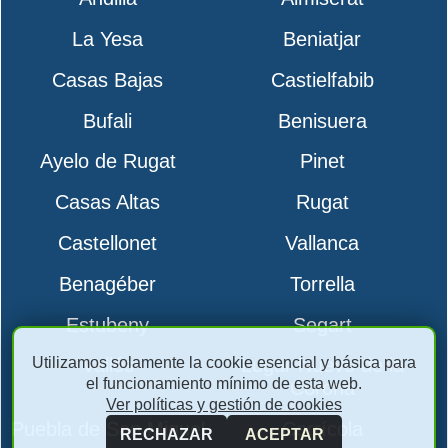
La Yesa
Beniatjar
Casas Bajas
Castielfabib
Bufali
Benisuera
Ayelo de Rugat
Pinet
Casas Altas
Rugat
Castellonet
Vallanca
Benagéber
Torrella
Estubeny
Segart
Utilizamos solamente la cookie esencial y básica para
Vallés
Lugar Nuevo de la
el funcionamiento mínimo de esta web.
Corona
Ver políticas y gestión de cookies
Puebla de San Miguel
Carrícola
RECHAZAR
ACEPTAR