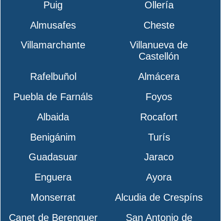
Puig
Ollería
Almusafes
Cheste
Villamarchante
Villanueva de
Castellón
Rafelbuñol
Almácera
Puebla de Farnáls
Foyos
Albaida
Rocafort
Benigánim
Turís
Guadasuar
Jaraco
Enguera
Ayora
Monserrat
Alcudia de Crespíns
Canet de Berenguer
San Antonio de