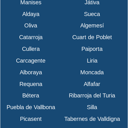
Manises
Játiva
Aldaya
Sueca
Oliva
Algemesí
Catarroja
Cuart de Poblet
Cullera
Paiporta
Carcagente
Liria
Alboraya
Moncada
Requena
Alfafar
Bétera
Ribarroja del Turia
Puebla de Vallbona
Silla
Picasent
Tabernes de Valldigna