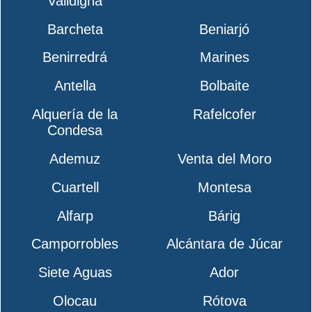
Valldigna
Barcheta
Beniarjó
Benirredrá
Marines
Antella
Bolbaite
Alquería de la
Rafelcofer
Condesa
Ademuz
Venta del Moro
Cuartell
Montesa
Alfarp
Bárig
Camporrobles
Alcántara de Júcar
Siete Aguas
Ador
Olocau
Rótova