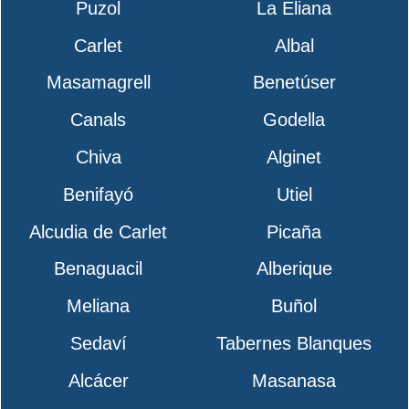
Puzol
La Eliana
Carlet
Albal
Masamagrell
Benetúser
Canals
Godella
Chiva
Alginet
Benifayó
Utiel
Alcudia de Carlet
Picaña
Benaguacil
Alberique
Meliana
Buñol
Sedaví
Tabernes Blanques
Alcácer
Masanasa