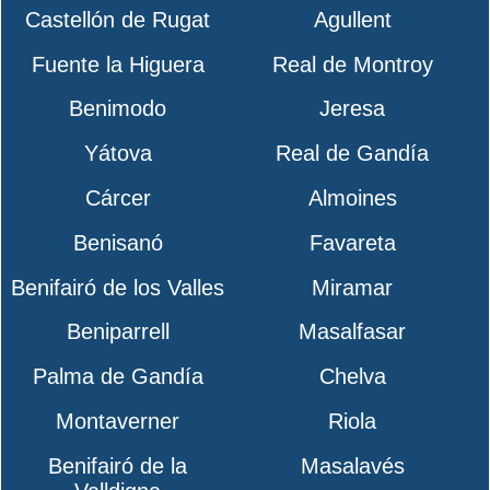
Castellón de Rugat
Agullent
Fuente la Higuera
Real de Montroy
Benimodo
Jeresa
Yátova
Real de Gandía
Cárcer
Almoines
Benisanó
Favareta
Benifairó de los Valles
Miramar
Beniparrell
Masalfasar
Palma de Gandía
Chelva
Montaverner
Riola
Benifairó de la
Masalavés