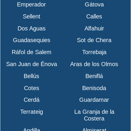
Emperador
Gátova
Sellent
Calles
Dos Aguas
Alfahuir
Guadasequies
Sot de Chera
Ráfol de Salem
Torrebaja
San Juan de Énova
Aras de los Olmos
Bellús
Beniflá
Cotes
Benisoda
Cerdá
Guardamar
Terrateig
La Granja de la
Costera
Andilla
Almiserat