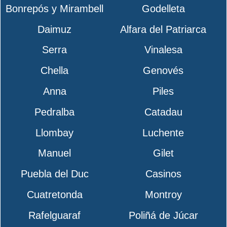
Bonrepós y Mirambell
Godelleta
Daimuz
Alfara del Patriarca
Serra
Vinalesa
Chella
Genovés
Anna
Piles
Pedralba
Catadau
Llombay
Luchente
Manuel
Gilet
Puebla del Duc
Casinos
Cuatretonda
Montroy
Rafelguaraf
Poliñá de Júcar