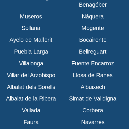
Benagéber
Museros
Náquera
Sollana
Mogente
Ayelo de Malferit
Bocairente
Puebla Larga
Bellreguart
Villalonga
Fuente Encarroz
Villar del Arzobispo
Llosa de Ranes
Albalat dels Sorells
Albuixech
Albalat de la Ribera
Simat de Valldigna
Vallada
Corbera
Faura
Navarrés