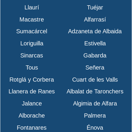
Llaurí
Tuéjar
Macastre
Alfarrasí
Sumacárcel
Adzaneta de Albaida
Loriguilla
Estivella
Sinarcas
Gabarda
Tous
Señera
Rotglá y Corbera
Cuart de les Valls
Llanera de Ranes
Albalat de Taronchers
Jalance
Algimia de Alfara
Alborache
Palmera
Fontanares
Énova