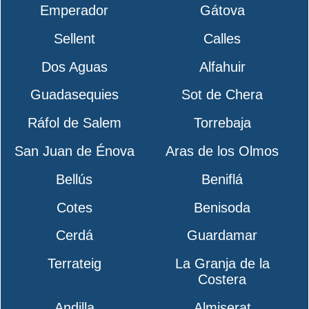
Emperador
Gátova
Sellent
Calles
Dos Aguas
Alfahuir
Guadasequies
Sot de Chera
Ráfol de Salem
Torrebaja
San Juan de Énova
Aras de los Olmos
Bellús
Beniflá
Cotes
Benisoda
Cerdá
Guardamar
Terrateig
La Granja de la
Costera
Andilla
Almiserat