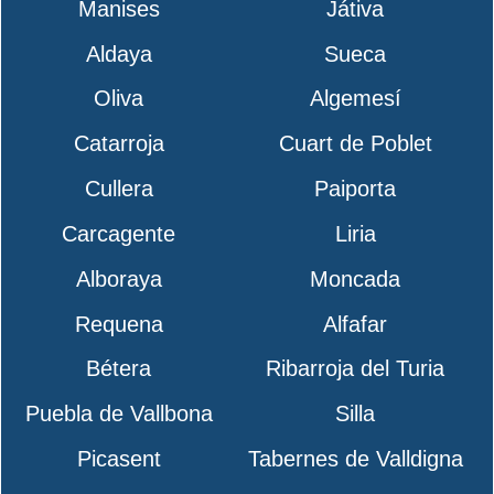
Manises
Játiva
Aldaya
Sueca
Oliva
Algemesí
Catarroja
Cuart de Poblet
Cullera
Paiporta
Carcagente
Liria
Alboraya
Moncada
Requena
Alfafar
Bétera
Ribarroja del Turia
Puebla de Vallbona
Silla
Picasent
Tabernes de Valldigna