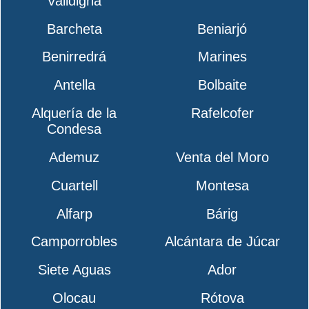
Valldigna
Barcheta
Beniarjó
Benirredrá
Marines
Antella
Bolbaite
Alquería de la
Rafelcofer
Condesa
Ademuz
Venta del Moro
Cuartell
Montesa
Alfarp
Bárig
Camporrobles
Alcántara de Júcar
Siete Aguas
Ador
Olocau
Rótova