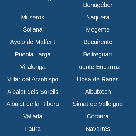
Benagéber
Museros
Náquera
Sollana
Mogente
Ayelo de Malferit
Bocairente
Puebla Larga
Bellreguart
Villalonga
Fuente Encarroz
Villar del Arzobispo
Llosa de Ranes
Albalat dels Sorells
Albuixech
Albalat de la Ribera
Simat de Valldigna
Vallada
Corbera
Faura
Navarrés