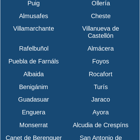
Puig
Ollería
Almusafes
Cheste
Villamarchante
Villanueva de
Castellón
Rafelbuñol
Almácera
Puebla de Farnáls
Foyos
Albaida
Rocafort
Benigánim
Turís
Guadasuar
Jaraco
Enguera
Ayora
Monserrat
Alcudia de Crespíns
Canet de Berenguer
San Antonio de