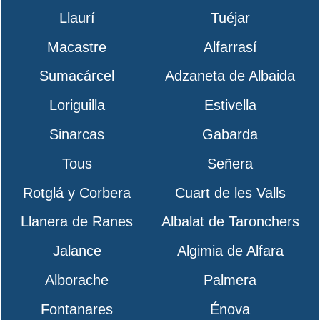
Llaurí
Tuéjar
Macastre
Alfarrasí
Sumacárcel
Adzaneta de Albaida
Loriguilla
Estivella
Sinarcas
Gabarda
Tous
Señera
Rotglá y Corbera
Cuart de les Valls
Llanera de Ranes
Albalat de Taronchers
Jalance
Algimia de Alfara
Alborache
Palmera
Fontanares
Énova