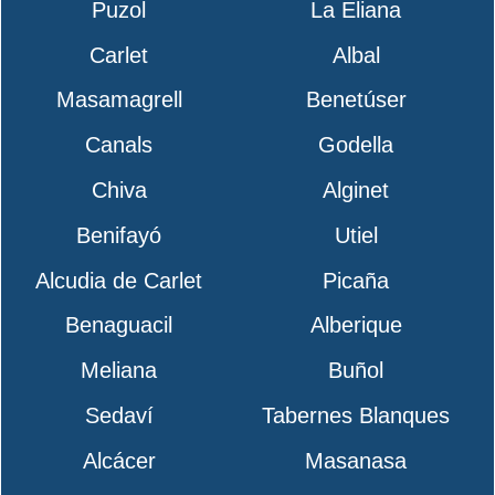
Puzol
La Eliana
Carlet
Albal
Masamagrell
Benetúser
Canals
Godella
Chiva
Alginet
Benifayó
Utiel
Alcudia de Carlet
Picaña
Benaguacil
Alberique
Meliana
Buñol
Sedaví
Tabernes Blanques
Alcácer
Masanasa