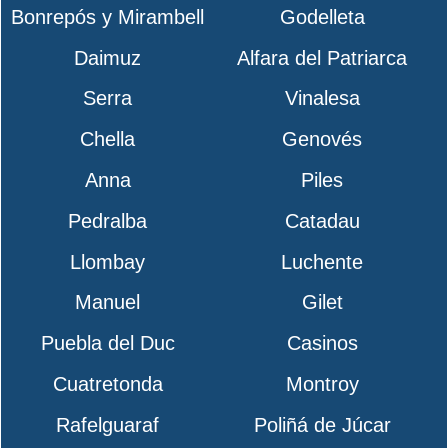
Bonrepós y Mirambell
Godelleta
Daimuz
Alfara del Patriarca
Serra
Vinalesa
Chella
Genovés
Anna
Piles
Pedralba
Catadau
Llombay
Luchente
Manuel
Gilet
Puebla del Duc
Casinos
Cuatretonda
Montroy
Rafelguaraf
Poliñá de Júcar