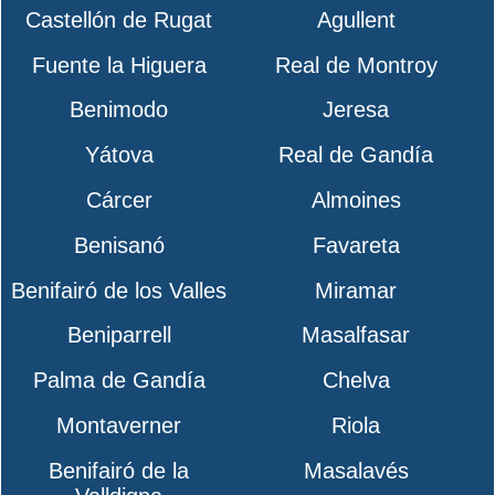
Castellón de Rugat
Agullent
Fuente la Higuera
Real de Montroy
Benimodo
Jeresa
Yátova
Real de Gandía
Cárcer
Almoines
Benisanó
Favareta
Benifairó de los Valles
Miramar
Beniparrell
Masalfasar
Palma de Gandía
Chelva
Montaverner
Riola
Benifairó de la
Masalavés