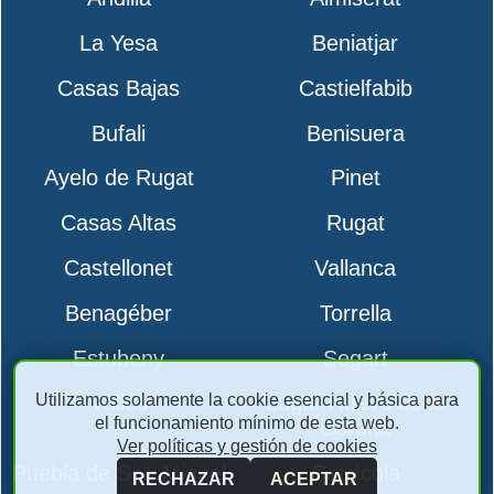
La Yesa
Beniatjar
Casas Bajas
Castielfabib
Bufali
Benisuera
Ayelo de Rugat
Pinet
Casas Altas
Rugat
Castellonet
Vallanca
Benagéber
Torrella
Estubeny
Segart
Utilizamos solamente la cookie esencial y básica para
Vallés
Lugar Nuevo de la
el funcionamiento mínimo de esta web.
Corona
Ver políticas y gestión de cookies
Puebla de San Miguel
Carrícola
RECHAZAR
ACEPTAR