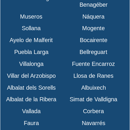
Benagéber
Museros
Náquera
Sollana
Mogente
Ayelo de Malferit
Bocairente
Puebla Larga
Bellreguart
Villalonga
Fuente Encarroz
Villar del Arzobispo
Llosa de Ranes
Albalat dels Sorells
Albuixech
Albalat de la Ribera
Simat de Valldigna
Vallada
Corbera
Faura
Navarrés