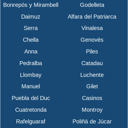
Bonrepós y Mirambell
Godelleta
Daimuz
Alfara del Patriarca
Serra
Vinalesa
Chella
Genovés
Anna
Piles
Pedralba
Catadau
Llombay
Luchente
Manuel
Gilet
Puebla del Duc
Casinos
Cuatretonda
Montroy
Rafelguaraf
Poliñá de Júcar