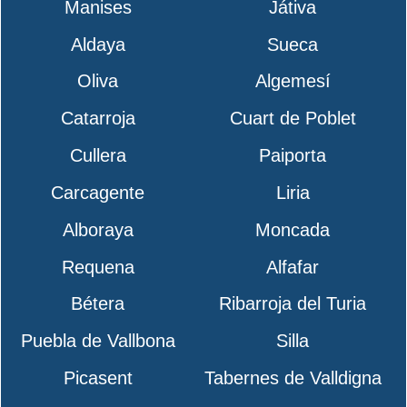
Manises
Játiva
Aldaya
Sueca
Oliva
Algemesí
Catarroja
Cuart de Poblet
Cullera
Paiporta
Carcagente
Liria
Alboraya
Moncada
Requena
Alfafar
Bétera
Ribarroja del Turia
Puebla de Vallbona
Silla
Picasent
Tabernes de Valldigna