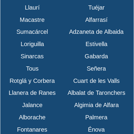
Llaurí
Tuéjar
Macastre
Alfarrasí
Sumacárcel
Adzaneta de Albaida
Loriguilla
Estivella
Sinarcas
Gabarda
Tous
Señera
Rotglá y Corbera
Cuart de les Valls
Llanera de Ranes
Albalat de Taronchers
Jalance
Algimia de Alfara
Alborache
Palmera
Fontanares
Énova