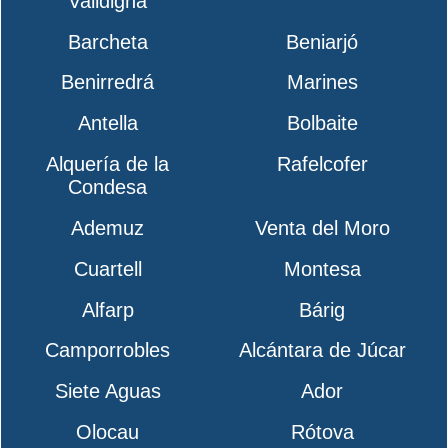
Valldigna
Barcheta
Beniarjó
Benirredrá
Marines
Antella
Bolbaite
Alquería de la
Rafelcofer
Condesa
Ademuz
Venta del Moro
Cuartell
Montesa
Alfarp
Bárig
Camporrobles
Alcántara de Júcar
Siete Aguas
Ador
Olocau
Rótova