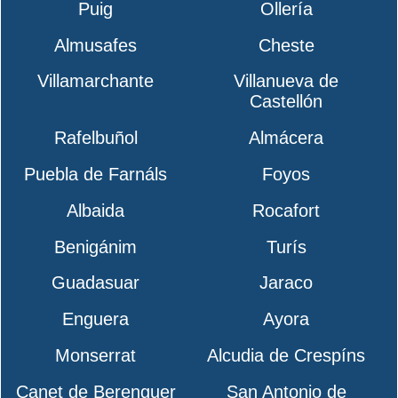
Puig
Ollería
Almusafes
Cheste
Villamarchante
Villanueva de
Castellón
Rafelbuñol
Almácera
Puebla de Farnáls
Foyos
Albaida
Rocafort
Benigánim
Turís
Guadasuar
Jaraco
Enguera
Ayora
Monserrat
Alcudia de Crespíns
Canet de Berenguer
San Antonio de