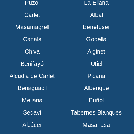
Puzol
La Eliana
Carlet
Albal
Masamagrell
Benetúser
Canals
Godella
Chiva
Alginet
Benifayó
Utiel
Alcudia de Carlet
Picaña
Benaguacil
Alberique
Meliana
Buñol
Sedaví
Tabernes Blanques
Alcácer
Masanasa