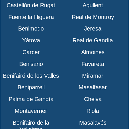
Castellón de Rugat
Agullent
Fuente la Higuera
Real de Montroy
Benimodo
Jeresa
Yátova
Real de Gandía
Cárcer
Almoines
Benisanó
Favareta
Benifairó de los Valles
Miramar
Beniparrell
Masalfasar
Palma de Gandía
Chelva
Montaverner
Riola
Benifairó de la
Masalavés