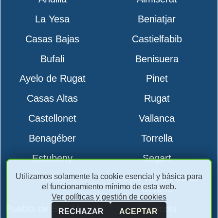
La Yesa
Beniatjar
Casas Bajas
Castielfabib
Bufali
Benisuera
Ayelo de Rugat
Pinet
Casas Altas
Rugat
Castellonet
Vallanca
Benagéber
Torrella
Estubeny
Segart
Utilizamos solamente la cookie esencial y básica para
Vallés
Lugar Nuevo de la
el funcionamiento mínimo de esta web.
Corona
Ver políticas y gestión de cookies
Puebla de San Miguel
Carrícola
RECHAZAR
ACEPTAR