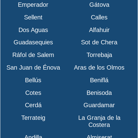
Emperador
Gátova
Sellent
Calles
Dos Aguas
Alfahuir
Guadasequies
Sot de Chera
Ráfol de Salem
Torrebaja
San Juan de Énova
Aras de los Olmos
Bellús
Beniflá
Cotes
Benisoda
Cerdá
Guardamar
Terrateig
La Granja de la
Costera
Andilla
Almiserat