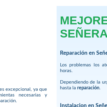
MEJORE
SEÑER
Reparación en Señ
Los problemas los a
horas.
Dependiendo de la urg
hasta la
reparación
.
es excepcional, ya que
ientas necesarias y
paración.
Instalacion en Señ