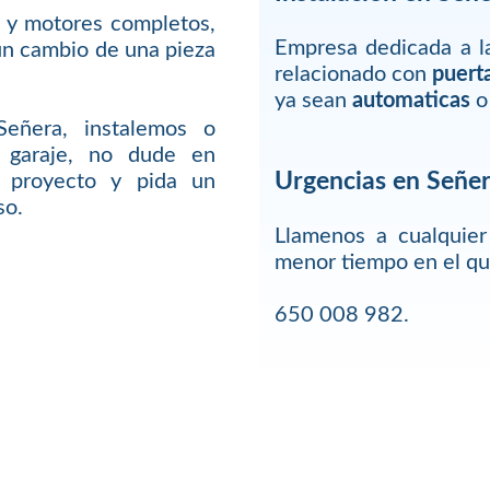
 y motores completos,
Empresa dedicada a la
un cambio de una pieza
relacionado con
puert
ya sean
automaticas
o
eñera, instalemos o
 garaje, no dude en
Urgencias en Señe
u proyecto y pida un
so.
Llamenos a cualquie
menor tiempo en el q
650 008 982.