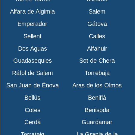
Alfara de Algimia
Salem
Emperador
Gátova
Sellent
Calles
Dos Aguas
Alfahuir
Guadasequies
Sot de Chera
Ráfol de Salem
Torrebaja
San Juan de Énova
Aras de los Olmos
Bellús
Beniflá
Cotes
Benisoda
Cerdá
Guardamar
Terrateig
La Granja de la