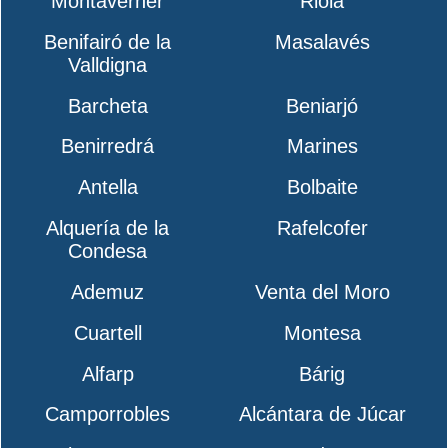
Montaverner
Riola
Benifairó de la
Masalavés
Valldigna
Barcheta
Beniarjó
Benirredrá
Marines
Antella
Bolbaite
Alquería de la
Rafelcofer
Condesa
Ademuz
Venta del Moro
Cuartell
Montesa
Alfarp
Bárig
Camporrobles
Alcántara de Júcar