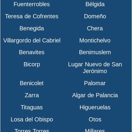
Fuenterrobles
Bélgida
Teresa de Cofrentes
Domeño
Benegida
Chera
Villargordo del Cabriel
Montichelvo
Benavites
Benimuslem
Bicorp
Lugar Nuevo de San
Jerónimo
Benicolet
Palomar
Zarra
Algar de Palancia
Titaguas
Higueruelas
Losa del Obispo
Otos
Torres Torres
Millares