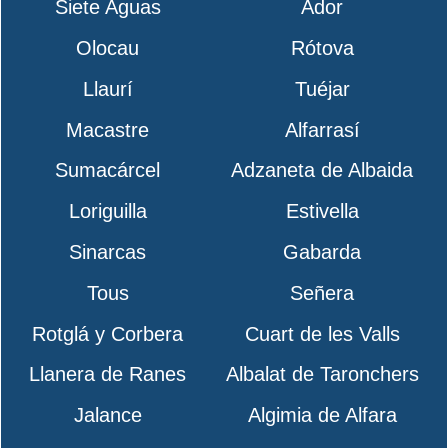
Siete Aguas
Ador
Olocau
Rótova
Llaurí
Tuéjar
Macastre
Alfarrasí
Sumacárcel
Adzaneta de Albaida
Loriguilla
Estivella
Sinarcas
Gabarda
Tous
Señera
Rotglá y Corbera
Cuart de les Valls
Llanera de Ranes
Albalat de Taronchers
Jalance
Algimia de Alfara