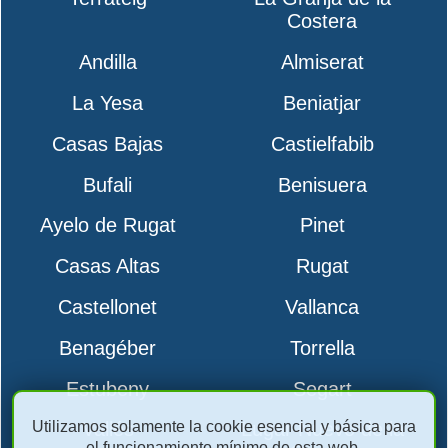
Costera
Andilla
Almiserat
La Yesa
Beniatjar
Casas Bajas
Castielfabib
Bufali
Benisuera
Ayelo de Rugat
Pinet
Casas Altas
Rugat
Castellonet
Vallanca
Benagéber
Torrella
Estubeny
Segart
Utilizamos solamente la cookie esencial y básica para
Vallés
Lugar Nuevo de la
el funcionamiento mínimo de esta web.