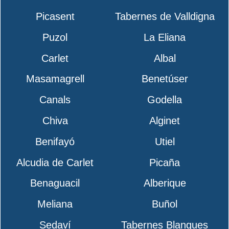
Picasent
Tabernes de Valldigna
Puzol
La Eliana
Carlet
Albal
Masamagrell
Benetúser
Canals
Godella
Chiva
Alginet
Benifayó
Utiel
Alcudia de Carlet
Picaña
Benaguacil
Alberique
Meliana
Buñol
Sedaví
Tabernes Blanques