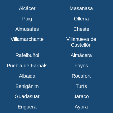
Alcácer
Masanasa
Puig
Ollería
Almusafes
Cheste
Villamarchante
Villanueva de
Castellón
Rafelbuñol
Almácera
Puebla de Farnáls
Foyos
Albaida
Rocafort
Benigánim
Turís
Guadasuar
Jaraco
Enguera
Ayora