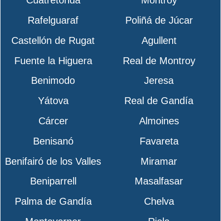
Cuatretonda
Montroy
Rafelguaraf
Poliñá de Júcar
Castellón de Rugat
Agullent
Fuente la Higuera
Real de Montroy
Benimodo
Jeresa
Yátova
Real de Gandía
Cárcer
Almoines
Benisanó
Favareta
Benifairó de los Valles
Miramar
Beniparrell
Masalfasar
Palma de Gandía
Chelva