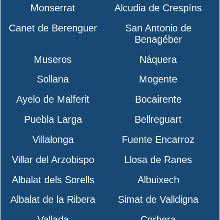
Monserrat
Alcudia de Crespíns
Canet de Berenguer
San Antonio de
Benagéber
Museros
Náquera
Sollana
Mogente
Ayelo de Malferit
Bocairente
Puebla Larga
Bellreguart
Villalonga
Fuente Encarroz
Villar del Arzobispo
Llosa de Ranes
Albalat dels Sorells
Albuixech
Albalat de la Ribera
Simat de Valldigna
Vallada
Corbera