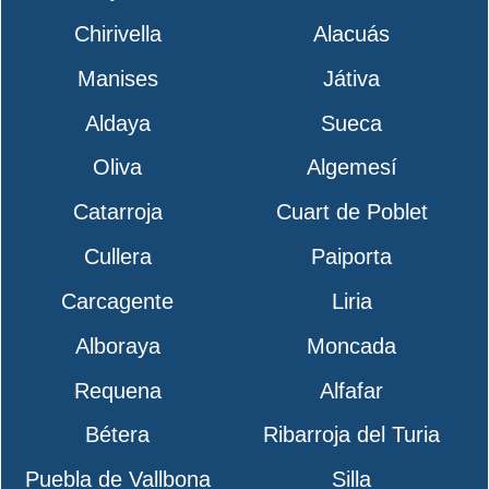
Chirivella
Alacuás
Manises
Játiva
Aldaya
Sueca
Oliva
Algemesí
Catarroja
Cuart de Poblet
Cullera
Paiporta
Carcagente
Liria
Alboraya
Moncada
Requena
Alfafar
Bétera
Ribarroja del Turia
Puebla de Vallbona
Silla