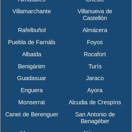
Villamarchante
Villanueva de
Castellón
Rafelbuñol
Almácera
Puebla de Farnáls
Foyos
Albaida
Rocafort
Benigánim
Turís
Guadasuar
Jaraco
Enguera
Ayora
Monserrat
Alcudia de Crespíns
Canet de Berenguer
San Antonio de
Benagéber