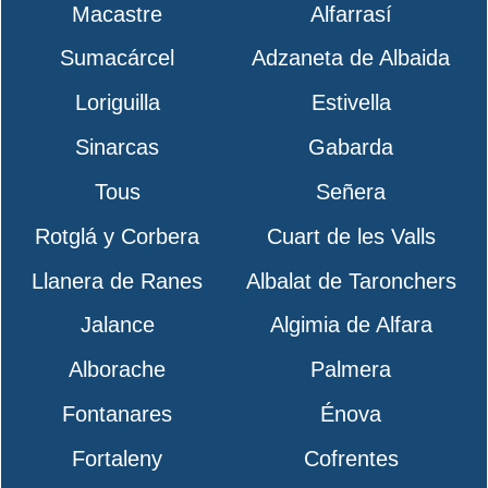
Macastre
Alfarrasí
Sumacárcel
Adzaneta de Albaida
Loriguilla
Estivella
Sinarcas
Gabarda
Tous
Señera
Rotglá y Corbera
Cuart de les Valls
Llanera de Ranes
Albalat de Taronchers
Jalance
Algimia de Alfara
Alborache
Palmera
Fontanares
Énova
Fortaleny
Cofrentes