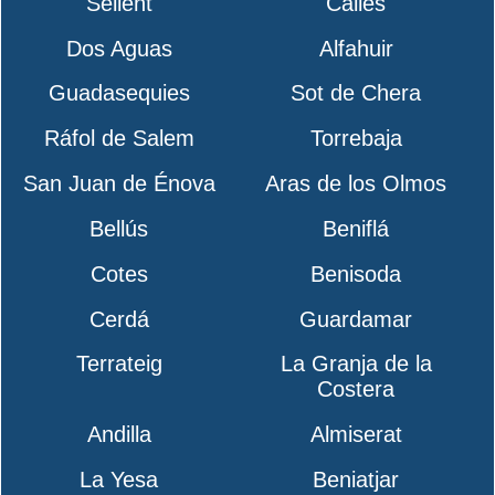
Sellent
Calles
Dos Aguas
Alfahuir
Guadasequies
Sot de Chera
Ráfol de Salem
Torrebaja
San Juan de Énova
Aras de los Olmos
Bellús
Beniflá
Cotes
Benisoda
Cerdá
Guardamar
Terrateig
La Granja de la
Costera
Andilla
Almiserat
La Yesa
Beniatjar