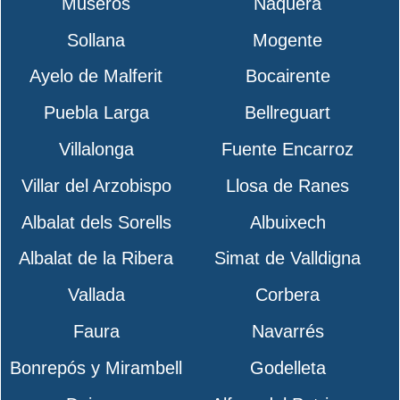
Museros
Náquera
Sollana
Mogente
Ayelo de Malferit
Bocairente
Puebla Larga
Bellreguart
Villalonga
Fuente Encarroz
Villar del Arzobispo
Llosa de Ranes
Albalat dels Sorells
Albuixech
Albalat de la Ribera
Simat de Valldigna
Vallada
Corbera
Faura
Navarrés
Bonrepós y Mirambell
Godelleta