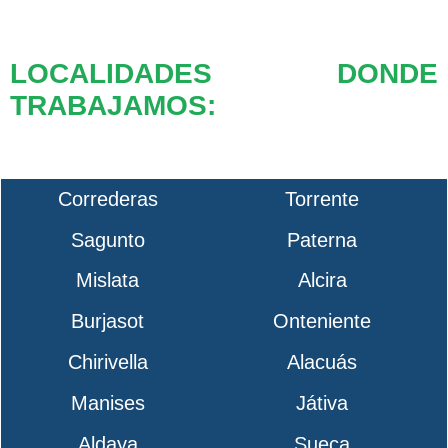
LOCALIDADES DONDE
TRABAJAMOS:
Correderas
Torrente
Sagunto
Paterna
Mislata
Alcira
Burjasot
Onteniente
Chirivella
Alacuás
Manises
Játiva
Aldaya
Sueca