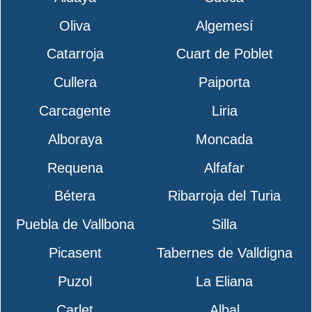
Oliva
Algemesí
Catarroja
Cuart de Poblet
Cullera
Paiporta
Carcagente
Liria
Alboraya
Moncada
Requena
Alfafar
Bétera
Ribarroja del Turia
Puebla de Vallbona
Silla
Picasent
Tabernes de Valldigna
Puzol
La Eliana
Carlet
Albal