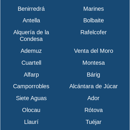
Benirredrá
Marines
Antella
Bolbaite
Alquería de la
Rafelcofer
Condesa
Ademuz
Venta del Moro
Cuartell
Montesa
Alfarp
Bárig
Camporrobles
Alcántara de Júcar
Siete Aguas
Ador
Olocau
Rótova
Llaurí
Tuéjar