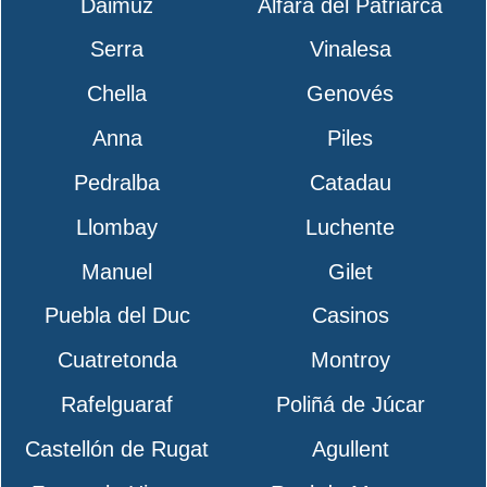
Daimuz
Alfara del Patriarca
Serra
Vinalesa
Chella
Genovés
Anna
Piles
Pedralba
Catadau
Llombay
Luchente
Manuel
Gilet
Puebla del Duc
Casinos
Cuatretonda
Montroy
Rafelguaraf
Poliñá de Júcar
Castellón de Rugat
Agullent