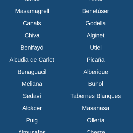
Masamagrell
Benetúser
Canals
Godella
Chiva
Alginet
Benifayó
Utiel
Alcudia de Carlet
Picaña
Benaguacil
Alberique
Meliana
Buñol
Sedaví
Tabernes Blanques
Alcácer
Masanasa
Puig
Ollería
Almusafes
Cheste