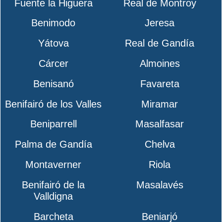
Fuente la Higuera
Real de Montroy
Benimodo
Jeresa
Yátova
Real de Gandía
Cárcer
Almoines
Benisanó
Favareta
Benifairó de los Valles
Miramar
Beniparrell
Masalfasar
Palma de Gandía
Chelva
Montaverner
Riola
Benifairó de la
Masalavés
Valldigna
Barcheta
Beniarjó