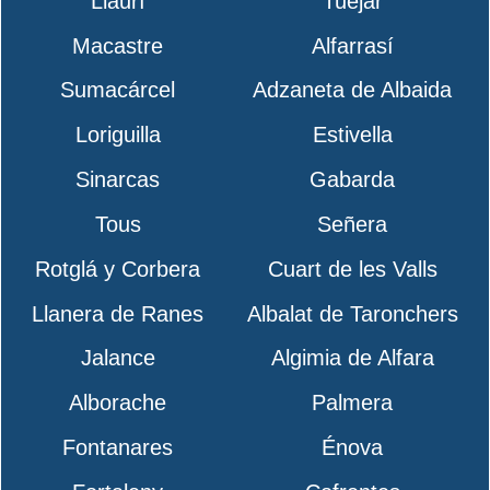
Llaurí
Tuéjar
Macastre
Alfarrasí
Sumacárcel
Adzaneta de Albaida
Loriguilla
Estivella
Sinarcas
Gabarda
Tous
Señera
Rotglá y Corbera
Cuart de les Valls
Llanera de Ranes
Albalat de Taronchers
Jalance
Algimia de Alfara
Alborache
Palmera
Fontanares
Énova