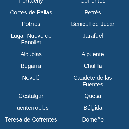
Fortaleny
Cofrentes
Cortes de Pallás
Petrés
Potríes
Benicull de Júcar
Lugar Nuevo de
Jarafuel
Fenollet
Alcublas
Alpuente
Bugarra
Chulilla
Novelé
Caudete de las
Fuentes
Gestalgar
Quesa
Fuenterrobles
Bélgida
Teresa de Cofrentes
Domeño