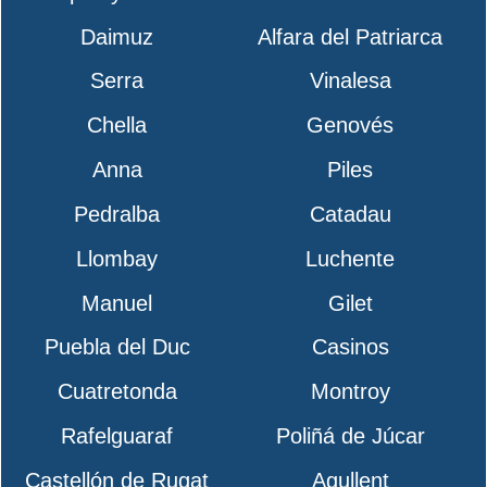
Daimuz
Alfara del Patriarca
Serra
Vinalesa
Chella
Genovés
Anna
Piles
Pedralba
Catadau
Llombay
Luchente
Manuel
Gilet
Puebla del Duc
Casinos
Cuatretonda
Montroy
Rafelguaraf
Poliñá de Júcar
Castellón de Rugat
Agullent