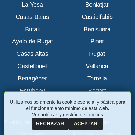
La Yesa
Beniatjar
Casas Bajas
Castielfabib
Bufali
Benisuera
Ayelo de Rugat
Pinet
Casas Altas
Rugat
Castellonet
Vallanca
Benagéber
Torrella
Estubeny
Segart
Utilizamos solamente la cookie esencial y básica para
Vallés
Lugar Nuevo de la
el funcionamiento mínimo de esta web.
Corona
Ver políticas y gestión de cookies
Puebla de San Miguel
Carrícola
RECHAZAR
ACEPTAR
Sempere
Políticas y cookies