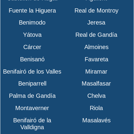
Fuente la Higuera
Real de Montroy
Benimodo
Jeresa
Yátova
Real de Gandía
Cárcer
Almoines
Benisanó
Favareta
Benifairó de los Valles
Miramar
Beniparrell
Masalfasar
Palma de Gandía
Chelva
Montaverner
Riola
Benifairó de la
Masalavés
Valldigna