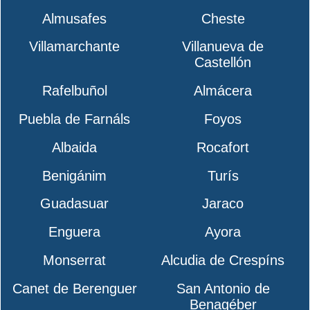
Almusafes
Cheste
Villamarchante
Villanueva de
Castellón
Rafelbuñol
Almácera
Puebla de Farnáls
Foyos
Albaida
Rocafort
Benigánim
Turís
Guadasuar
Jaraco
Enguera
Ayora
Monserrat
Alcudia de Crespíns
Canet de Berenguer
San Antonio de
Benagéber