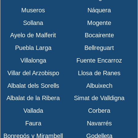
Museros
Náquera
Sollana
Mogente
Ayelo de Malferit
Bocairente
Puebla Larga
Bellreguart
Villalonga
Fuente Encarroz
Villar del Arzobispo
Llosa de Ranes
Albalat dels Sorells
Albuixech
Albalat de la Ribera
Simat de Valldigna
Vallada
Corbera
Faura
Navarrés
Bonrepós y Mirambell
Godelleta