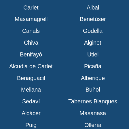
Carlet
Albal
Masamagrell
Benetúser
Canals
Godella
Chiva
Alginet
Benifayó
Utiel
Alcudia de Carlet
Picaña
Benaguacil
Alberique
Meliana
Buñol
Sedaví
Tabernes Blanques
Alcácer
Masanasa
Puig
Ollería