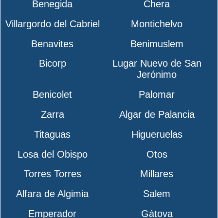
Benegida
Chera
Villargordo del Cabriel
Montichelvo
Benavites
Benimuslem
Bicorp
Lugar Nuevo de San
Jerónimo
Benicolet
Palomar
Zarra
Algar de Palancia
Titaguas
Higueruelas
Losa del Obispo
Otos
Torres Torres
Millares
Alfara de Algimia
Salem
Emperador
Gátova