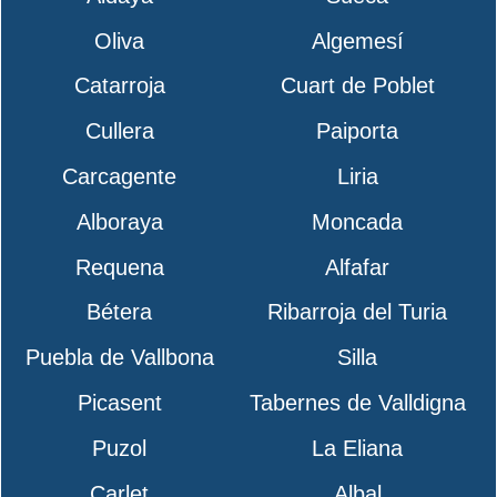
Oliva
Algemesí
Catarroja
Cuart de Poblet
Cullera
Paiporta
Carcagente
Liria
Alboraya
Moncada
Requena
Alfafar
Bétera
Ribarroja del Turia
Puebla de Vallbona
Silla
Picasent
Tabernes de Valldigna
Puzol
La Eliana
Carlet
Albal