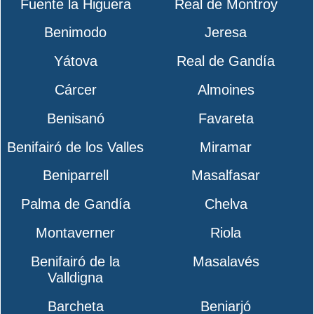
Fuente la Higuera
Real de Montroy
Benimodo
Jeresa
Yátova
Real de Gandía
Cárcer
Almoines
Benisanó
Favareta
Benifairó de los Valles
Miramar
Beniparrell
Masalfasar
Palma de Gandía
Chelva
Montaverner
Riola
Benifairó de la
Masalavés
Valldigna
Barcheta
Beniarjó