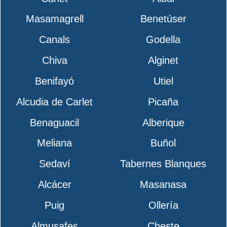
Masamagrell
Benetúser
Canals
Godella
Chiva
Alginet
Benifayó
Utiel
Alcudia de Carlet
Picaña
Benaguacil
Alberique
Meliana
Buñol
Sedaví
Tabernes Blanques
Alcácer
Masanasa
Puig
Ollería
Almusafes
Cheste