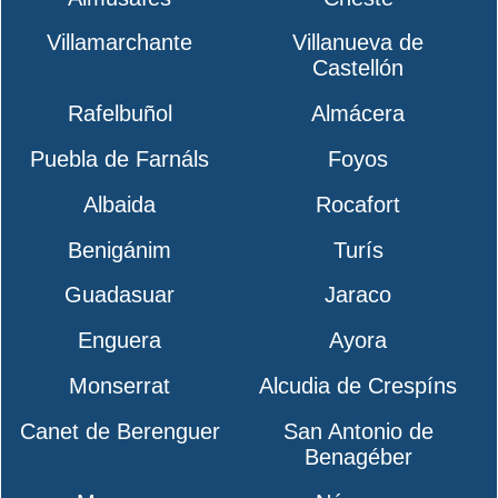
Villamarchante
Villanueva de
Castellón
Rafelbuñol
Almácera
Puebla de Farnáls
Foyos
Albaida
Rocafort
Benigánim
Turís
Guadasuar
Jaraco
Enguera
Ayora
Monserrat
Alcudia de Crespíns
Canet de Berenguer
San Antonio de
Benagéber