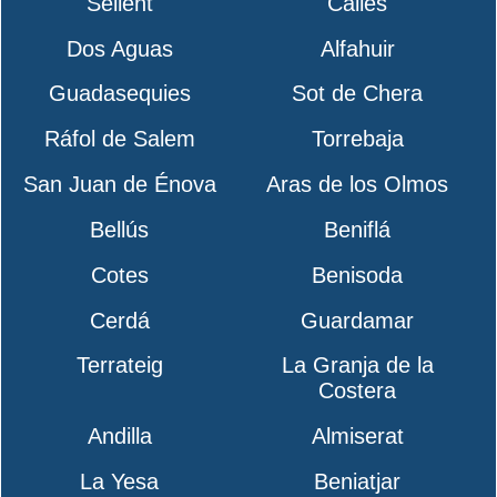
Sellent
Calles
Dos Aguas
Alfahuir
Guadasequies
Sot de Chera
Ráfol de Salem
Torrebaja
San Juan de Énova
Aras de los Olmos
Bellús
Beniflá
Cotes
Benisoda
Cerdá
Guardamar
Terrateig
La Granja de la
Costera
Andilla
Almiserat
La Yesa
Beniatjar