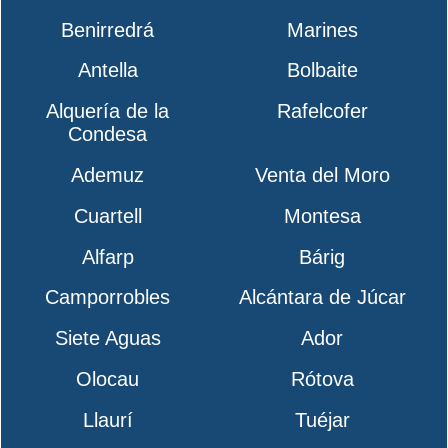
Benirredrá
Marines
Antella
Bolbaite
Alquería de la
Rafelcofer
Condesa
Ademuz
Venta del Moro
Cuartell
Montesa
Alfarp
Bárig
Camporrobles
Alcántara de Júcar
Siete Aguas
Ador
Olocau
Rótova
Llaurí
Tuéjar