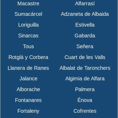
Macastre
Alfarrasí
Sumacárcel
Adzaneta de Albaida
Loriguilla
Estivella
Sinarcas
Gabarda
Tous
Señera
Rotglá y Corbera
Cuart de les Valls
Llanera de Ranes
Albalat de Taronchers
Jalance
Algimia de Alfara
Alborache
Palmera
Fontanares
Énova
Fortaleny
Cofrentes