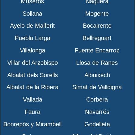
Museros
Náquera
Sollana
Mogente
Ayelo de Malferit
Bocairente
Puebla Larga
Bellreguart
Villalonga
Fuente Encarroz
Villar del Arzobispo
Llosa de Ranes
Albalat dels Sorells
Albuixech
Albalat de la Ribera
Simat de Valldigna
Vallada
Corbera
Faura
Navarrés
Bonrepós y Mirambell
Godelleta