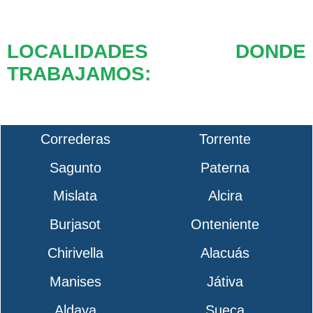
LOCALIDADES DONDE
TRABAJAMOS:
Correderas
Torrente
Sagunto
Paterna
Mislata
Alcira
Burjasot
Onteniente
Chirivella
Alacuás
Manises
Játiva
Aldaya
Sueca