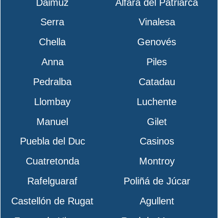
Daimuz
Alfara del Patriarca
Serra
Vinalesa
Chella
Genovés
Anna
Piles
Pedralba
Catadau
Llombay
Luchente
Manuel
Gilet
Puebla del Duc
Casinos
Cuatretonda
Montroy
Rafelguaraf
Poliñá de Júcar
Castellón de Rugat
Agullent