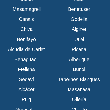
Masamagrell
Benetúser
Canals
Godella
Chiva
Alginet
Benifayó
Utiel
Alcudia de Carlet
Picaña
Benaguacil
Alberique
Meliana
Buñol
Sedaví
Tabernes Blanques
Alcácer
Masanasa
Puig
Ollería
Almusafes
Cheste