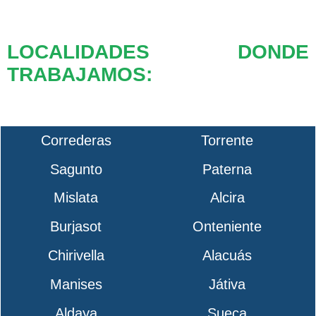
LOCALIDADES DONDE
TRABAJAMOS:
Correderas
Torrente
Sagunto
Paterna
Mislata
Alcira
Burjasot
Onteniente
Chirivella
Alacuás
Manises
Játiva
Aldaya
Sueca