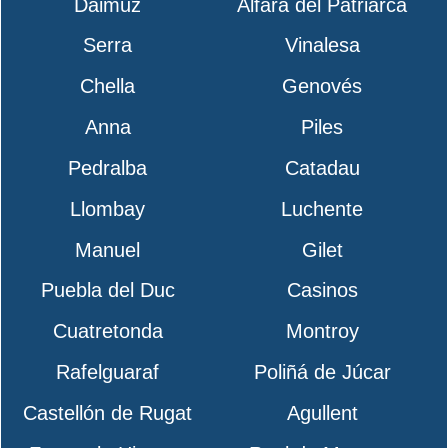
Daimuz
Alfara del Patriarca
Serra
Vinalesa
Chella
Genovés
Anna
Piles
Pedralba
Catadau
Llombay
Luchente
Manuel
Gilet
Puebla del Duc
Casinos
Cuatretonda
Montroy
Rafelguaraf
Poliñá de Júcar
Castellón de Rugat
Agullent