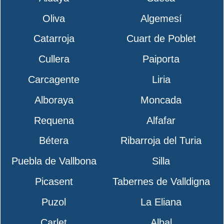
Oliva
Algemesí
Catarroja
Cuart de Poblet
Cullera
Paiporta
Carcagente
Liria
Alboraya
Moncada
Requena
Alfafar
Bétera
Ribarroja del Turia
Puebla de Vallbona
Silla
Picasent
Tabernes de Valldigna
Puzol
La Eliana
Carlet
Albal