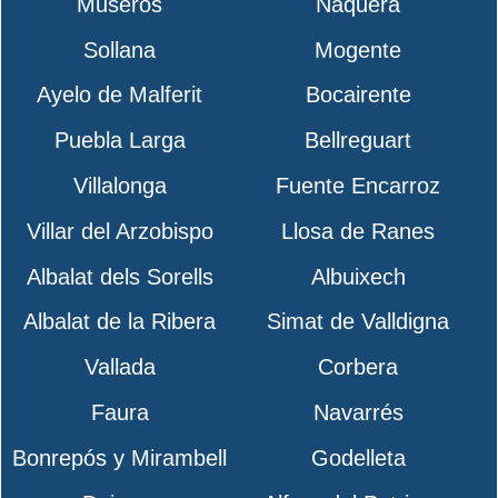
Museros
Náquera
Sollana
Mogente
Ayelo de Malferit
Bocairente
Puebla Larga
Bellreguart
Villalonga
Fuente Encarroz
Villar del Arzobispo
Llosa de Ranes
Albalat dels Sorells
Albuixech
Albalat de la Ribera
Simat de Valldigna
Vallada
Corbera
Faura
Navarrés
Bonrepós y Mirambell
Godelleta