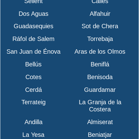
Sellent
Calles
Dos Aguas
Alfahuir
Guadasequies
Sot de Chera
Ráfol de Salem
Torrebaja
San Juan de Énova
Aras de los Olmos
Bellús
Beniflá
Cotes
Benisoda
Cerdá
Guardamar
Terrateig
La Granja de la
Costera
Andilla
Almiserat
La Yesa
Beniatjar