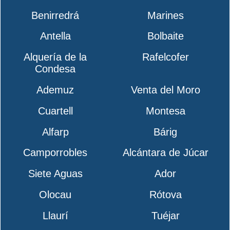
Benirredrá
Marines
Antella
Bolbaite
Alquería de la
Rafelcofer
Condesa
Ademuz
Venta del Moro
Cuartell
Montesa
Alfarp
Bárig
Camporrobles
Alcántara de Júcar
Siete Aguas
Ador
Olocau
Rótova
Llaurí
Tuéjar