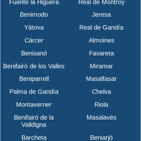
Fuente la Higuera
Real de Montroy
Benimodo
Jeresa
Yátova
Real de Gandía
Cárcer
Almoines
Benisanó
Favareta
Benifairó de los Valles
Miramar
Beniparrell
Masalfasar
Palma de Gandía
Chelva
Montaverner
Riola
Benifairó de la
Masalavés
Valldigna
Barcheta
Beniarjó