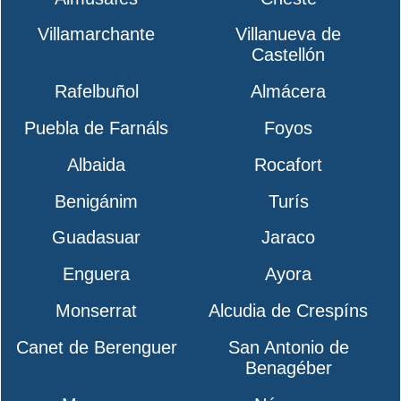
Villamarchante
Villanueva de
Castellón
Rafelbuñol
Almácera
Puebla de Farnáls
Foyos
Albaida
Rocafort
Benigánim
Turís
Guadasuar
Jaraco
Enguera
Ayora
Monserrat
Alcudia de Crespíns
Canet de Berenguer
San Antonio de
Benagéber