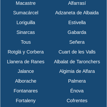
Macastre
Alfarrasí
Sumacárcel
Adzaneta de Albaida
Loriguilla
Estivella
Sinarcas
Gabarda
Tous
Señera
Rotglá y Corbera
Cuart de les Valls
Llanera de Ranes
Albalat de Taronchers
Jalance
Algimia de Alfara
Alborache
Palmera
Fontanares
Énova
Fortaleny
Cofrentes