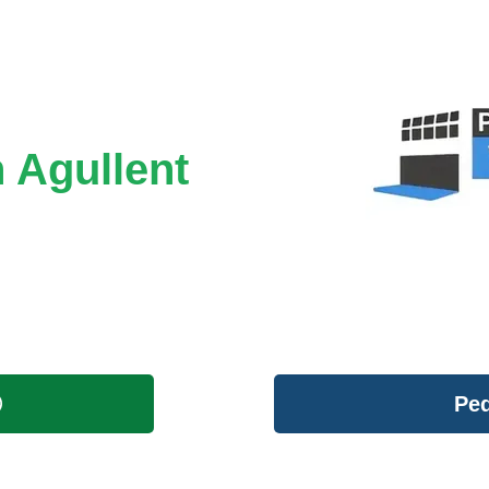
 Agullent
Ped