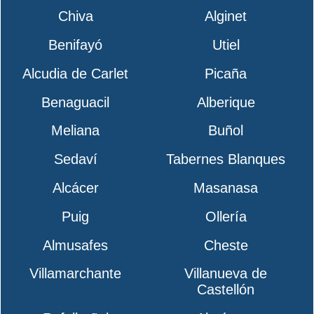
Chiva
Alginet
Benifayó
Utiel
Alcudia de Carlet
Picaña
Benaguacil
Alberique
Meliana
Buñol
Sedaví
Tabernes Blanques
Alcácer
Masanasa
Puig
Ollería
Almusafes
Cheste
Villamarchante
Villanueva de
Castellón