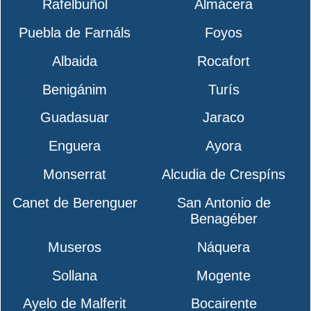
Rafelbuñol
Almácera
Puebla de Farnáls
Foyos
Albaida
Rocafort
Benigánim
Turís
Guadasuar
Jaraco
Enguera
Ayora
Monserrat
Alcudia de Crespíns
Canet de Berenguer
San Antonio de
Benagéber
Museros
Náquera
Sollana
Mogente
Ayelo de Malferit
Bocairente