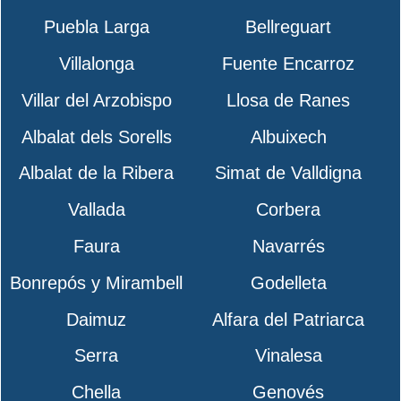
Puebla Larga
Bellreguart
Villalonga
Fuente Encarroz
Villar del Arzobispo
Llosa de Ranes
Albalat dels Sorells
Albuixech
Albalat de la Ribera
Simat de Valldigna
Vallada
Corbera
Faura
Navarrés
Bonrepós y Mirambell
Godelleta
Daimuz
Alfara del Patriarca
Serra
Vinalesa
Chella
Genovés