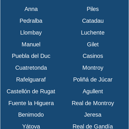
Anna
Piles
Pedralba
Catadau
Llombay
Luchente
Manuel
Gilet
Puebla del Duc
Casinos
Cuatretonda
Montroy
Rafelguaraf
Poliñá de Júcar
Castellón de Rugat
Agullent
Fuente la Higuera
Real de Montroy
Benimodo
Jeresa
Yátova
Real de Gandía