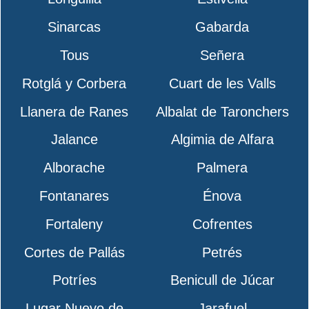
Sinarcas
Gabarda
Tous
Señera
Rotglá y Corbera
Cuart de les Valls
Llanera de Ranes
Albalat de Taronchers
Jalance
Algimia de Alfara
Alborache
Palmera
Fontanares
Énova
Fortaleny
Cofrentes
Cortes de Pallás
Petrés
Potríes
Benicull de Júcar
Lugar Nuevo de
Jarafuel