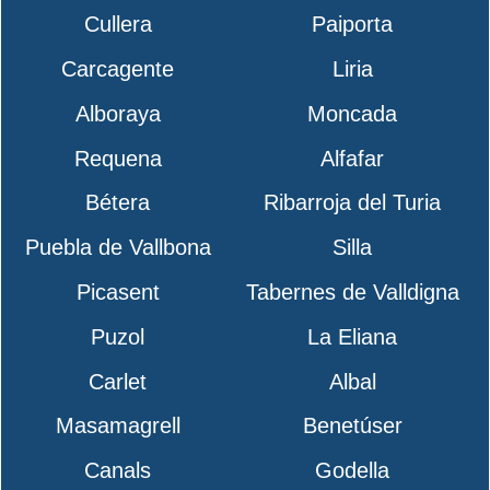
Cullera
Paiporta
Carcagente
Liria
Alboraya
Moncada
Requena
Alfafar
Bétera
Ribarroja del Turia
Puebla de Vallbona
Silla
Picasent
Tabernes de Valldigna
Puzol
La Eliana
Carlet
Albal
Masamagrell
Benetúser
Canals
Godella