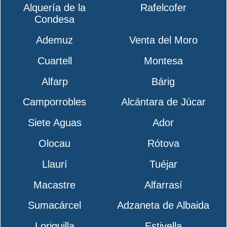
Alquería de la
Rafelcofer
Condesa
Ademuz
Venta del Moro
Cuartell
Montesa
Alfarp
Bárig
Camporrobles
Alcántara de Júcar
Siete Aguas
Ador
Olocau
Rótova
Llaurí
Tuéjar
Macastre
Alfarrasí
Sumacárcel
Adzaneta de Albaida
Loriguilla
Estivella