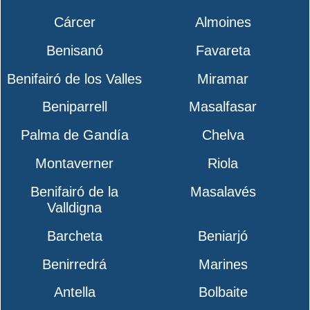
Cárcer
Almoines
Benisanó
Favareta
Benifairó de los Valles
Miramar
Beniparrell
Masalfasar
Palma de Gandía
Chelva
Montaverner
Riola
Benifairó de la
Masalavés
Valldigna
Barcheta
Beniarjó
Benirredrá
Marines
Antella
Bolbaite