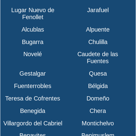
Lugar Nuevo de
Jarafuel
Fenollet
Alcublas
Alpuente
Bugarra
Chulilla
Novelé
Caudete de las
Fuentes
Gestalgar
Quesa
Fuenterrobles
Bélgida
Teresa de Cofrentes
Domeño
Benegida
Chera
Villargordo del Cabriel
Montichelvo
Benavites
Benimuslem