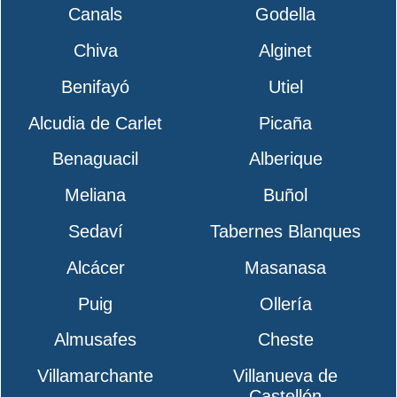
Canals
Godella
Chiva
Alginet
Benifayó
Utiel
Alcudia de Carlet
Picaña
Benaguacil
Alberique
Meliana
Buñol
Sedaví
Tabernes Blanques
Alcácer
Masanasa
Puig
Ollería
Almusafes
Cheste
Villamarchante
Villanueva de
Castellón