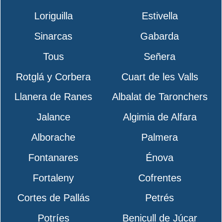
Loriguilla
Estivella
Sinarcas
Gabarda
Tous
Señera
Rotglá y Corbera
Cuart de les Valls
Llanera de Ranes
Albalat de Taronchers
Jalance
Algimia de Alfara
Alborache
Palmera
Fontanares
Énova
Fortaleny
Cofrentes
Cortes de Pallás
Petrés
Potríes
Benicull de Júcar