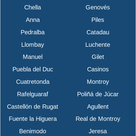
Chella
Genovés
Anna
Piles
Pedralba
Catadau
Llombay
Luchente
Manuel
Gilet
Puebla del Duc
Casinos
Cuatretonda
Montroy
Rafelguaraf
Poliñá de Júcar
Castellón de Rugat
Agullent
Fuente la Higuera
Real de Montroy
Benimodo
Jeresa