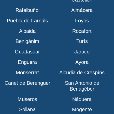
Rafelbuñol
Almácera
Puebla de Farnáls
Foyos
Albaida
Rocafort
Benigánim
Turís
Guadasuar
Jaraco
Enguera
Ayora
Monserrat
Alcudia de Crespíns
Canet de Berenguer
San Antonio de
Benagéber
Museros
Náquera
Sollana
Mogente