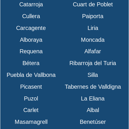
Catarroja
Cuart de Poblet
Cullera
Paiporta
Carcagente
Liria
Alboraya
Moncada
Requena
Alfafar
Bétera
Ribarroja del Turia
Puebla de Vallbona
Silla
Picasent
Tabernes de Valldigna
Puzol
La Eliana
Carlet
Albal
Masamagrell
Benetúser