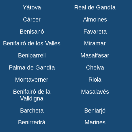
Yátova
Real de Gandía
Cárcer
Almoines
Benisanó
Favareta
Benifairó de los Valles
Miramar
Beniparrell
Masalfasar
Palma de Gandía
Chelva
Montaverner
Riola
Benifairó de la
Masalavés
Valldigna
Barcheta
Beniarjó
Benirredrá
Marines