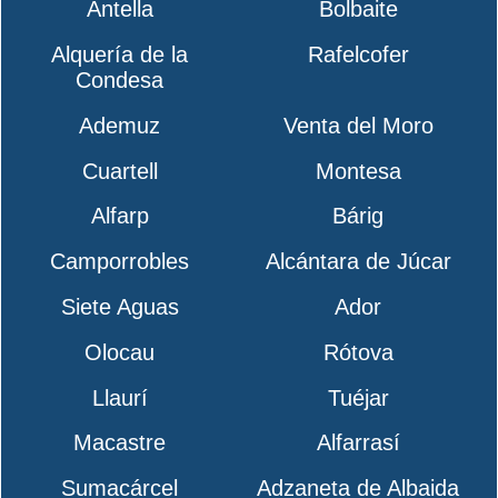
Antella
Bolbaite
Alquería de la
Rafelcofer
Condesa
Ademuz
Venta del Moro
Cuartell
Montesa
Alfarp
Bárig
Camporrobles
Alcántara de Júcar
Siete Aguas
Ador
Olocau
Rótova
Llaurí
Tuéjar
Macastre
Alfarrasí
Sumacárcel
Adzaneta de Albaida