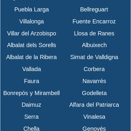
Puebla Larga
Bellreguart
Villalonga
Fuente Encarroz
Villar del Arzobispo
Llosa de Ranes
Albalat dels Sorells
Albuixech
Albalat de la Ribera
Simat de Valldigna
Vallada
Corbera
Faura
Navarrés
Bonrepós y Mirambell
Godelleta
Daimuz
Alfara del Patriarca
Serra
Vinalesa
Chella
Genovés