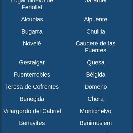
Lugar Nuevo de
Jarafuel
Fenollet
Alcublas
Alpuente
Bugarra
Chulilla
Novelé
Caudete de las
Fuentes
Gestalgar
Quesa
Fuenterrobles
Bélgida
Teresa de Cofrentes
Domeño
Benegida
Chera
Villargordo del Cabriel
Montichelvo
Benavites
Benimuslem