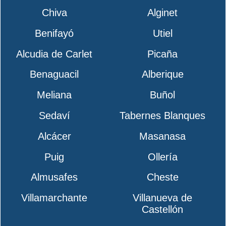
Chiva
Alginet
Benifayó
Utiel
Alcudia de Carlet
Picaña
Benaguacil
Alberique
Meliana
Buñol
Sedaví
Tabernes Blanques
Alcácer
Masanasa
Puig
Ollería
Almusafes
Cheste
Villamarchante
Villanueva de
Castellón