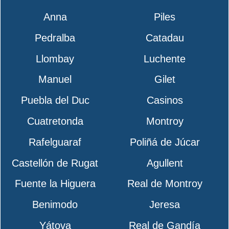
Anna
Piles
Pedralba
Catadau
Llombay
Luchente
Manuel
Gilet
Puebla del Duc
Casinos
Cuatretonda
Montroy
Rafelguaraf
Poliñá de Júcar
Castellón de Rugat
Agullent
Fuente la Higuera
Real de Montroy
Benimodo
Jeresa
Yátova
Real de Gandía