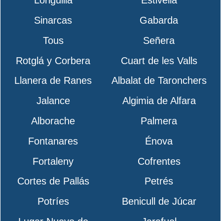
Loriguilla
Estivella
Sinarcas
Gabarda
Tous
Señera
Rotglá y Corbera
Cuart de les Valls
Llanera de Ranes
Albalat de Taronchers
Jalance
Algimia de Alfara
Alborache
Palmera
Fontanares
Énova
Fortaleny
Cofrentes
Cortes de Pallás
Petrés
Potríes
Benicull de Júcar