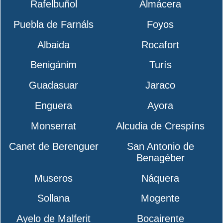
Rafelbuñol
Almácera
Puebla de Farnáls
Foyos
Albaida
Rocafort
Benigánim
Turís
Guadasuar
Jaraco
Enguera
Ayora
Monserrat
Alcudia de Crespíns
Canet de Berenguer
San Antonio de
Benagéber
Museros
Náquera
Sollana
Mogente
Ayelo de Malferit
Bocairente