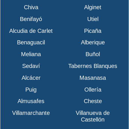
Chiva
Alginet
Benifayó
Utiel
Alcudia de Carlet
Picaña
Benaguacil
Alberique
Meliana
Buñol
Sedaví
Tabernes Blanques
Alcácer
Masanasa
Puig
Ollería
Almusafes
Cheste
Villamarchante
Villanueva de
Castellón