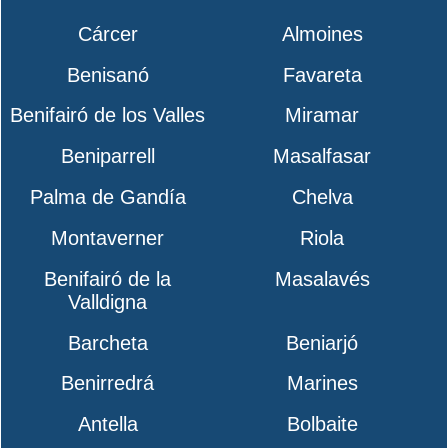
Cárcer
Almoines
Benisanó
Favareta
Benifairó de los Valles
Miramar
Beniparrell
Masalfasar
Palma de Gandía
Chelva
Montaverner
Riola
Benifairó de la
Masalavés
Valldigna
Barcheta
Beniarjó
Benirredrá
Marines
Antella
Bolbaite