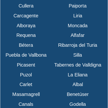
Cullera
Paiporta
Carcagente
Liria
Alboraya
Moncada
Requena
Alfafar
Bétera
Ribarroja del Turia
Puebla de Vallbona
Silla
Picasent
Tabernes de Valldigna
Puzol
La Eliana
Carlet
Albal
Masamagrell
Benetúser
Canals
Godella