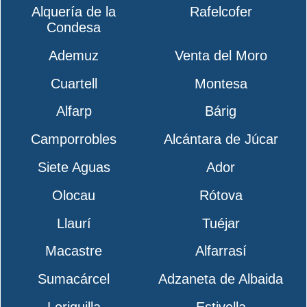
Alquería de la
Rafelcofer
Condesa
Ademuz
Venta del Moro
Cuartell
Montesa
Alfarp
Bárig
Camporrobles
Alcántara de Júcar
Siete Aguas
Ador
Olocau
Rótova
Llaurí
Tuéjar
Macastre
Alfarrasí
Sumacárcel
Adzaneta de Albaida