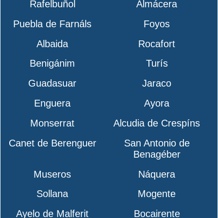
Rafelbuñol
Almácera
Puebla de Farnáls
Foyos
Albaida
Rocafort
Benigánim
Turís
Guadasuar
Jaraco
Enguera
Ayora
Monserrat
Alcudia de Crespíns
Canet de Berenguer
San Antonio de
Benagéber
Museros
Náquera
Sollana
Mogente
Ayelo de Malferit
Bocairente