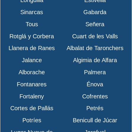
Loriguilla
Estivella
Sinarcas
Gabarda
Tous
Señera
Rotglá y Corbera
Cuart de les Valls
Llanera de Ranes
Albalat de Taronchers
Jalance
Algimia de Alfara
Alborache
Palmera
Fontanares
Énova
Fortaleny
Cofrentes
Cortes de Pallás
Petrés
Potríes
Benicull de Júcar