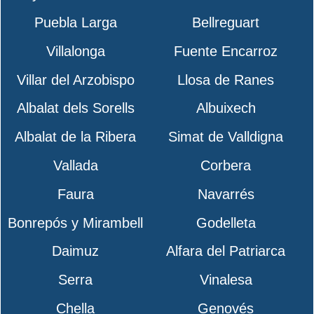
Puebla Larga
Bellreguart
Villalonga
Fuente Encarroz
Villar del Arzobispo
Llosa de Ranes
Albalat dels Sorells
Albuixech
Albalat de la Ribera
Simat de Valldigna
Vallada
Corbera
Faura
Navarrés
Bonrepós y Mirambell
Godelleta
Daimuz
Alfara del Patriarca
Serra
Vinalesa
Chella
Genovés