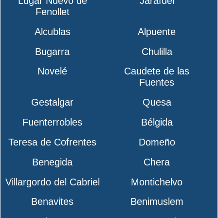
Lugar Nuevo de
Jarafuel
Fenollet
Alcublas
Alpuente
Bugarra
Chulilla
Novelé
Caudete de las
Fuentes
Gestalgar
Quesa
Fuenterrobles
Bélgida
Teresa de Cofrentes
Domeño
Benegida
Chera
Villargordo del Cabriel
Montichelvo
Benavites
Benimuslem