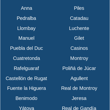
Anna
Piles
Pedralba
Catadau
Llombay
Luchente
Manuel
Gilet
Puebla del Duc
Casinos
Cuatretonda
Montroy
Rafelguaraf
Poliñá de Júcar
Castellón de Rugat
Agullent
Fuente la Higuera
Real de Montroy
Benimodo
Jeresa
Yátova
Real de Gandía