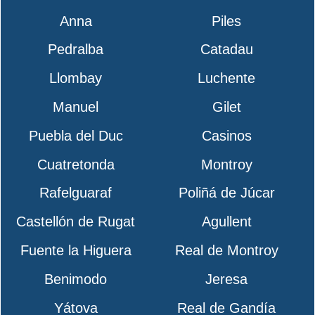
Anna
Piles
Pedralba
Catadau
Llombay
Luchente
Manuel
Gilet
Puebla del Duc
Casinos
Cuatretonda
Montroy
Rafelguaraf
Poliñá de Júcar
Castellón de Rugat
Agullent
Fuente la Higuera
Real de Montroy
Benimodo
Jeresa
Yátova
Real de Gandía