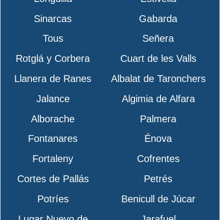
Sinarcas
Gabarda
Tous
Señera
Rotglá y Corbera
Cuart de les Valls
Llanera de Ranes
Albalat de Taronchers
Jalance
Algimia de Alfara
Alborache
Palmera
Fontanares
Énova
Fortaleny
Cofrentes
Cortes de Pallás
Petrés
Potríes
Benicull de Júcar
Lugar Nuevo de
Jarafuel