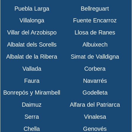
Puebla Larga
Bellreguart
Villalonga
Fuente Encarroz
Villar del Arzobispo
Llosa de Ranes
Albalat dels Sorells
Albuixech
Albalat de la Ribera
Simat de Valldigna
Vallada
Corbera
Faura
Navarrés
Bonrepós y Mirambell
Godelleta
Daimuz
Alfara del Patriarca
Serra
Vinalesa
Chella
Genovés