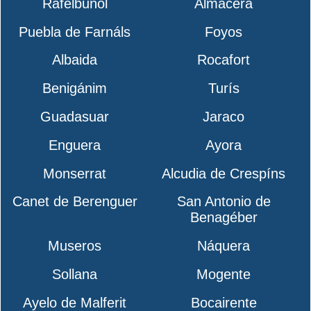
Rafelbuñol
Almácera
Puebla de Farnáls
Foyos
Albaida
Rocafort
Benigánim
Turís
Guadasuar
Jaraco
Enguera
Ayora
Monserrat
Alcudia de Crespíns
Canet de Berenguer
San Antonio de
Benagéber
Museros
Náquera
Sollana
Mogente
Ayelo de Malferit
Bocairente