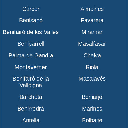
Cárcer
Almoines
Benisanó
Favareta
Benifairó de los Valles
Miramar
Beniparrell
Masalfasar
Palma de Gandía
Chelva
Montaverner
Riola
Benifairó de la
Masalavés
Valldigna
Barcheta
Beniarjó
Benirredrá
Marines
Antella
Bolbaite