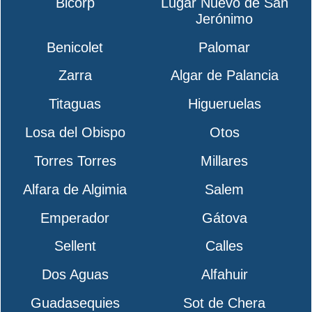
Bicorp
Lugar Nuevo de San
Jerónimo
Benicolet
Palomar
Zarra
Algar de Palancia
Titaguas
Higueruelas
Losa del Obispo
Otos
Torres Torres
Millares
Alfara de Algimia
Salem
Emperador
Gátova
Sellent
Calles
Dos Aguas
Alfahuir
Guadasequies
Sot de Chera