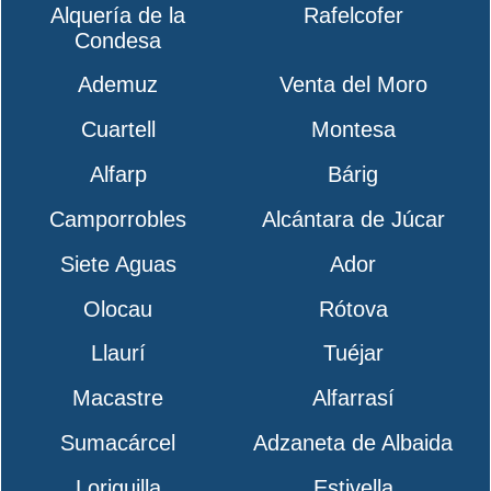
Alquería de la
Rafelcofer
Condesa
Ademuz
Venta del Moro
Cuartell
Montesa
Alfarp
Bárig
Camporrobles
Alcántara de Júcar
Siete Aguas
Ador
Olocau
Rótova
Llaurí
Tuéjar
Macastre
Alfarrasí
Sumacárcel
Adzaneta de Albaida
Loriguilla
Estivella