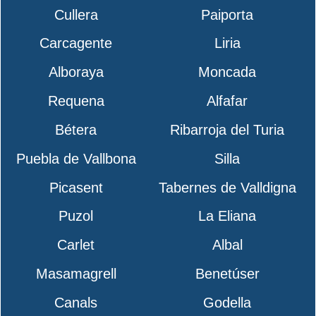
Cullera
Paiporta
Carcagente
Liria
Alboraya
Moncada
Requena
Alfafar
Bétera
Ribarroja del Turia
Puebla de Vallbona
Silla
Picasent
Tabernes de Valldigna
Puzol
La Eliana
Carlet
Albal
Masamagrell
Benetúser
Canals
Godella