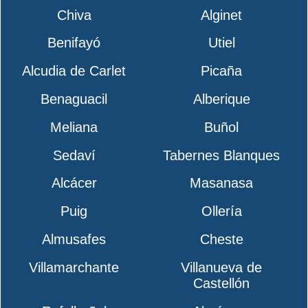
Chiva
Alginet
Benifayó
Utiel
Alcudia de Carlet
Picaña
Benaguacil
Alberique
Meliana
Buñol
Sedaví
Tabernes Blanques
Alcácer
Masanasa
Puig
Ollería
Almusafes
Cheste
Villamarchante
Villanueva de
Castellón